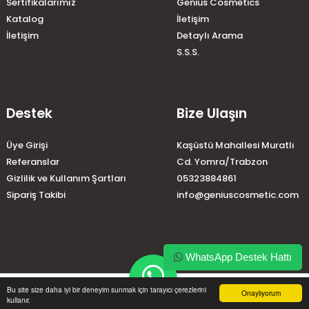
Sertifikalarımız
Genius Cosmetics
Katalog
İletişim
İletişim
Detaylı Arama
S.S.S.
Destek
Bize Ulaşın
Üye Girişi
Kaşüstü Mahallesi Muratlı
Referanslar
Cd. Yomra/Trabzon
Gizlilik ve Kullanım Şartları
05323884861
Sipariş Takibi
info@geniuscosmetic.com
WhatsApp Destek Hattı
home
account_circle
local_shipping
phone
Bu site size daha iyi bir deneyim sunmak için tarayıcı çerezlerini
Onaylıyorum
kullanır.
Anasayfa
Üye Girişi
Sipariş Takibi
İletişim