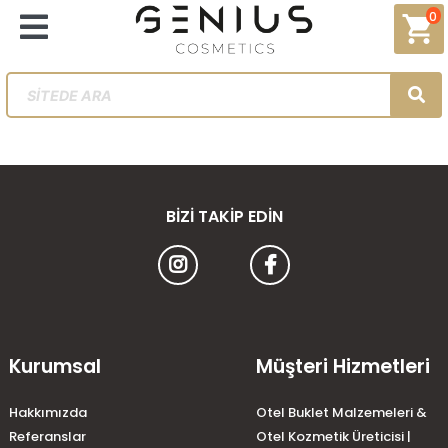
0
shopping_cart
BIZI TAKIP EDIN
Kurumsal
Müşteri Hizmetleri
Hakkımızda
Otel Buklet Malzemeleri &
Referanslar
Otel Kozmetik Üreticisi |