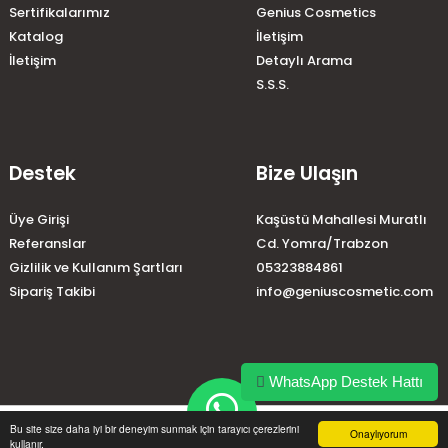
Sertifikalarımız
Genius Cosmetics
Katalog
İletişim
İletişim
Detaylı Arama
S.S.S.
Destek
Bize Ulaşın
Üye Girişi
Kaşüstü Mahallesi Muratlı
Referanslar
Cd. Yomra/Trabzon
Gizlilik ve Kullanım Şartları
05323884861
Sipariş Takibi
info@geniuscosmetic.com
WhatsApp Destek Hattı
home
account_circle
local_shipping
phone
Bu site size daha iyi bir deneyim sunmak için tarayıcı çerezlerini
Onaylıyorum
kullanır.