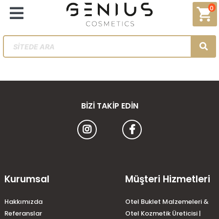
0
shopping_cart
BIZI TAKIP EDIN
Kurumsal
Müşteri Hizmetleri
Hakkımızda
Otel Buklet Malzemeleri &
Referanslar
Otel Kozmetik Üreticisi |