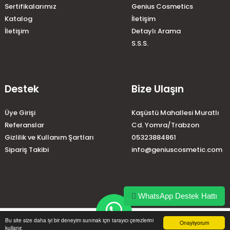
Sertifikalarımız
Genius Cosmetics
Katalog
İletişim
İletişim
Detaylı Arama
S.S.S.
Destek
Bize Ulaşın
Üye Girişi
Kaşüstü Mahallesi Muratlı
Referanslar
Cd. Yomra/Trabzon
Gizlilik ve Kullanım Şartları
05323884861
Sipariş Takibi
info@geniuscosmetic.com
WhatsApp Destek Hattı
home
account_circle
local_shipping
phone
Bu site size daha iyi bir deneyim sunmak için tarayıcı çerezlerini
Onaylıyorum
kullanır.