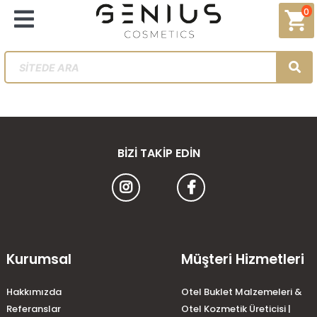
0
shopping_cart
BIZI TAKIP EDIN
Kurumsal
Müşteri Hizmetleri
Hakkımızda
Otel Buklet Malzemeleri &
Referanslar
Otel Kozmetik Üreticisi |