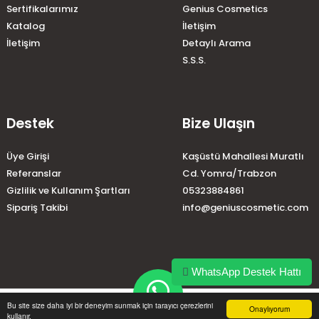
Sertifikalarımız
Genius Cosmetics
Katalog
İletişim
İletişim
Detaylı Arama
S.S.S.
Destek
Bize Ulaşın
Üye Girişi
Kaşüstü Mahallesi Muratlı
Referanslar
Cd. Yomra/Trabzon
Gizlilik ve Kullanım Şartları
05323884861
Sipariş Takibi
info@geniuscosmetic.com
WhatsApp Destek Hattı
home
account_circle
local_shipping
phone
Bu site size daha iyi bir deneyim sunmak için tarayıcı çerezlerini
Onaylıyorum
kullanır.