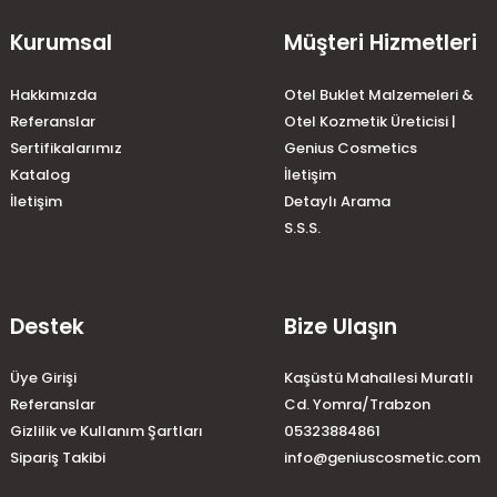
Kurumsal
Müşteri Hizmetleri
Hakkımızda
Otel Buklet Malzemeleri &
Referanslar
Otel Kozmetik Üreticisi |
Sertifikalarımız
Genius Cosmetics
Katalog
İletişim
İletişim
Detaylı Arama
S.S.S.
Destek
Bize Ulaşın
Üye Girişi
Kaşüstü Mahallesi Muratlı
Referanslar
Cd. Yomra/Trabzon
Gizlilik ve Kullanım Şartları
05323884861
Sipariş Takibi
info@geniuscosmetic.com