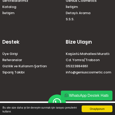
Sertifikalarımız
Genius Cosmetics
Katalog
İletişim
İletişim
Detaylı Arama
S.S.S.
Destek
Bize Ulaşın
Üye Girişi
Kaşüstü Mahallesi Muratlı
Referanslar
Cd. Yomra/Trabzon
Gizlilik ve Kullanım Şartları
05323884861
Sipariş Takibi
info@geniuscosmetic.com
WhatsApp Destek Hattı
home
account_circle
local_shipping
phone
Bu site size daha iyi bir deneyim sunmak için tarayıcı çerezlerini
Onaylıyorum
kullanır.
Anasayfa
Üye Girişi
Sipariş Takibi
İletişim