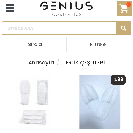
0
shopping_cart
Sırala
Filtrele
Anasayfa
TERLİK ÇEŞİTLERİ
99
%