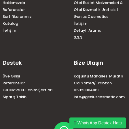
Hakkımızda
Otel Buklet Malzemeleri &
Referanslar
Otel Kozmetik Üreticisi |
Sertifikalarımız
Genius Cosmetics
Katalog
İletişim
İletişim
Detaylı Arama
S.S.S.
Destek
Bize Ulaşın
Üye Girişi
Kaşüstü Mahallesi Muratlı
Referanslar
Cd. Yomra/Trabzon
Gizlilik ve Kullanım Şartları
05323884861
Sipariş Takibi
info@geniuscosmetic.com
WhatsApp Destek Hattı